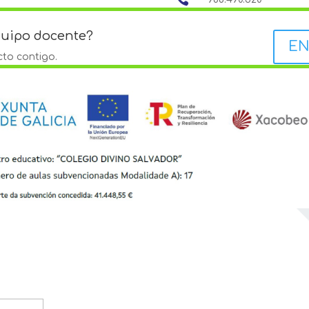
quipo docente?
EN
to contigo.