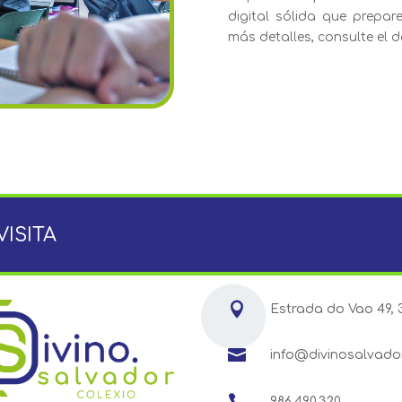
digital sólida que prepar
más detalles, consulte el
VISITA

Estrada do Vao 49, 

info@divinosalvado

986.490.320