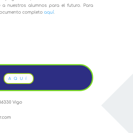
e a nuestros alumnos para el futuro. Para
 documento completo
aquí
.
AQUí
36330 Vigo
r.com