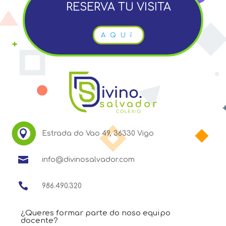
RESERVA TU VISITA
AQUí

Estrada do Vao 49, 36330 Vigo

info@divinosalvador.com

986.490.320
¿Queres formar parte do noso equipo
docente?