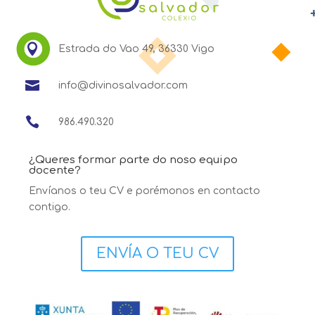

Estrada do Vao 49, 36330 Vigo

info@divinosalvador.com

986.490.320
¿Queres formar parte do noso equipo
docente?
Envíanos o teu CV e porémonos en contacto
contigo.
ENVÍA O TEU CV